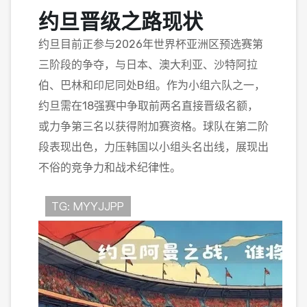
约旦晋级之路现状
约旦目前正参与2026年世界杯亚洲区预选赛第
三阶段的争夺，与日本、澳大利亚、沙特阿拉
伯、巴林和印尼同处B组。作为小组六队之一，
约旦需在18强赛中争取前两名直接晋级名额，
或力争第三名以获得附加赛资格。球队在第二阶
段表现出色，力压韩国以小组头名出线，展现出
不俗的竞争力和战术纪律性。