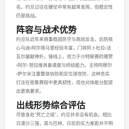
名。约旦过往在硬仗中常有超常发挥，但稳定性
仍是挑战。
阵容与战术优势
约旦队近年来倚重稳固防守与高效反击，后防核
心马迪·阿尔塔马里经验丰富，门将阿卜杜拉·法
瓦尔屡献神扑。锋线上，效力于沙特联赛的雅赞
·阿尔-努拉维具备速度与终结能力。主帅阿穆尔
·萨尔米注重整体协防和定位球攻防，这种务实
打法在密集赛程中更具韧性，但也对体能分配提
出更高要求。
出线形势综合评估
尽管身处“死亡之组”，约旦并非没有机会。相比
日澳沙三强，其与巴林、印尼的实力差距并不明