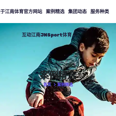
关于
江南体育官方网站
案例精选
集团动态
服务种类
互动
江南JNSport体育
案例精选
首页
案例精选