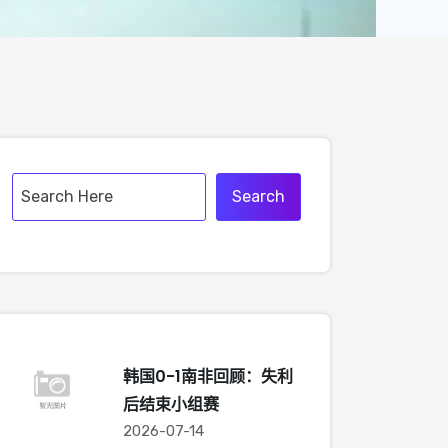
韩国0-1南非回顾：失利
后结束小组赛
2026-07-14