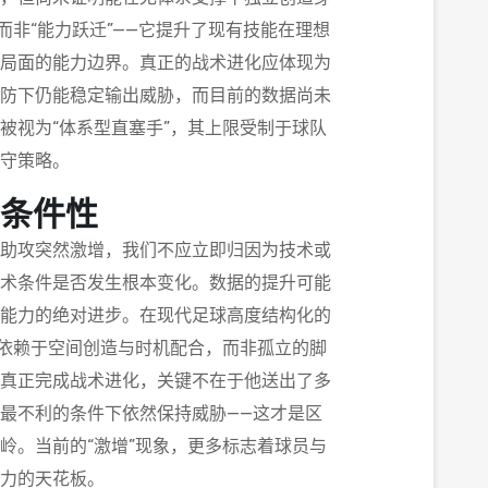
而非“能力跃迁”——它提升了现有技能在理想
局面的能力边界。真正的战术进化应体现为
防下仍能稳定输出威胁，而目前的数据尚未
被视为“体系型直塞手”，其上限受制于球队
守策略。
条件性
助攻突然激增，我们不应立即归因为技术或
术条件是否发生根本变化。数据的提升可能
能力的绝对进步。在现代足球高度结构化的
越依赖于空间创造与时机配合，而非孤立的脚
真正完成战术进化，关键不在于他送出了多
最不利的条件下依然保持威胁——这才是区
岭。当前的“激增”现象，更多标志着球员与
力的天花板。