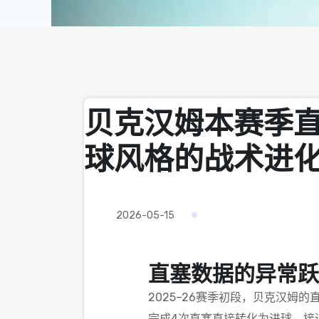
贝克汉姆本赛季
球风格的战术进
2026-05-15
直塞数据的异常跃
2025–26赛季初段，贝克汉姆
完成4次直塞直接转化为进球，接