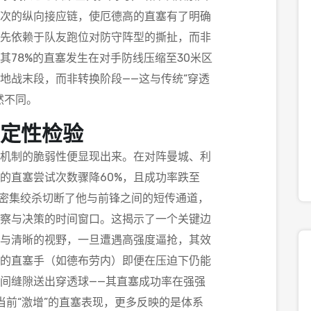
次的纵向接应链，使厄德高的直塞有了明确
先依赖于队友跑位对防守阵型的撕扯，而非
其78%的直塞发生在对手防线压缩至30米区
地战末段，而非转换阶段——这与传统“穿透
然不同。
定性检验
机制的脆弱性便显现出来。在对阵曼城、利
的直塞尝试次数骤降60%，且成功率跌至
场密集绞杀切断了他与前锋之间的短传通道，
察与决策的时间窗口。这揭示了一个关键边
与清晰的视野，一旦遭遇高强度逼抢，其效
的直塞手（如德布劳内）即便在压迫下仍能
间缝隙送出穿透球——其直塞成功率在强强
当前“激增”的直塞表现，更多反映的是体系